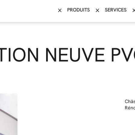
PRODUITS
SERVICES
ION NEUVE PV
Châs
Réno